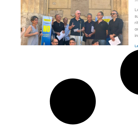
2
L
s
r
a
i
Le