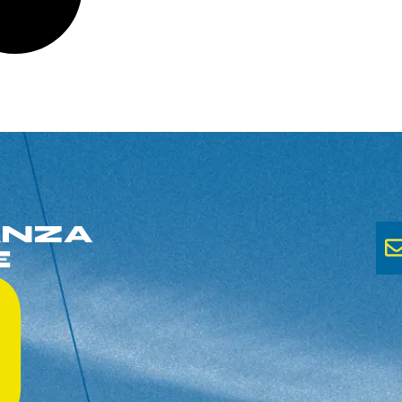
ANZA
E