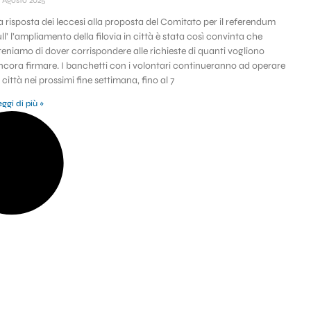
6 Agosto 2025
a risposta dei leccesi alla proposta del Comitato per il referendum
ull’ l’ampliamento della filovia in città è stata così convinta che
iteniamo di dover corrispondere alle richieste di quanti vogliono
ncora firmare. I banchetti con i volontari continueranno ad operare
n città nei prossimi fine settimana, fino al 7
ggi di più »